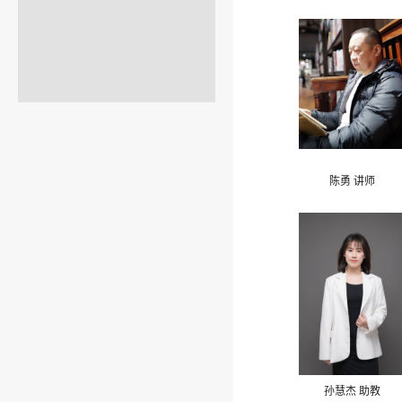
陈勇 讲师
孙慧杰 助教