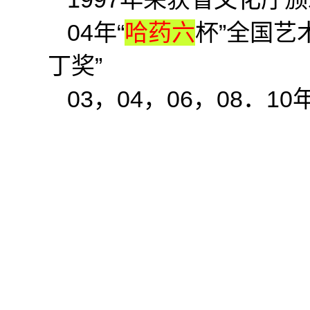
04年“
哈药六
杯”全国艺
丁奖”
03，04，06，08．1