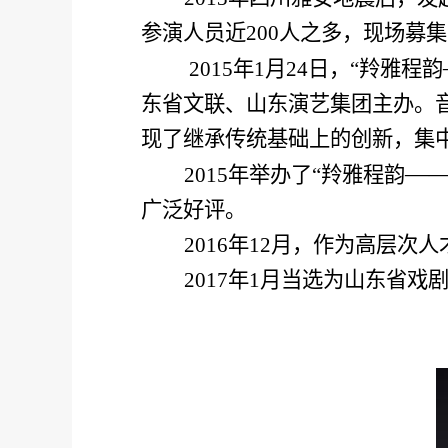
参演人员近
200
人之多，现场募集
2015
年
1
月
24
日，“羚雅程韵
东省文联、山东演艺集团主办。
现了继承传统基础上的创新，集
—
2015
年举办了“羚雅程韵
广泛好评。
2016
年
12
月，作为高层次人
2017
年
1
月当选为山东省戏