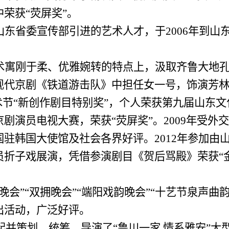
荣获“荧屏奖”。
山东省委宣传部引进的艺术人才，于
2006
年到山
术寓刚于柔、优雅婉转的特点上，汲取齐鲁大地
现代京剧《铁道游击队》中担任女一号，饰演芳
术节“新创作剧目特别奖”，个人荣获第九届山东文
剧演员电视大赛，荣获“荧屏奖”。
2009
年受外交
国驻韩国大使馆及社会各界好评。
2012
年参加由
员折子戏展演，凭借参演剧目《贺后骂殿》荣获“
晚会”“双拥晚会”“端阳戏韵晚会”“十艺节泉声曲
出活动，广泛好评。
起并策划、统筹、导演了“鲁川一家 情系雅安”大