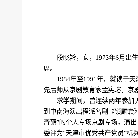
段晓羚，女，
1973
年
6
月出
席。
1984
年至
1991
年，就读于天
先后师从京剧教育家孟宪瑢，京
求学期间，曾连续两年参加天
到中南海演出程派名剧《锁麟囊
奇葩”的个人专场京剧专场，演
委评为“天津市优秀共产党员”标