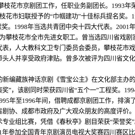
攀枝花市京剧团工作，任职业务副团长。
1993
年
枝花市妇联授予的“巾帼建功”十佳标兵提名奖。
1
献奖。
1998
年当选共青团中央十四大代表。
2001
为攀枝花市全市先进女职工。曾当选四川省戏剧
代表，人大教科文卫专门委员会委员，攀枝花市
头人并享受政府津贴。曾多次被评为四川省文化系
的新编藏族神话京剧《雪宝公主》在文化部主办
演奖”，该剧同时荣获四川省“五个一”工程奖。
199
995
年至
1996
年间，借聘成都京剧团工作，排演
省剧协、成都市政府及广大观众朋友的高度评价
专业组比赛，凭借《春秋亭》剧目荣获“荣誉奖”
1
年参加全国青年京剧演员电视大奖赛四川赛区比