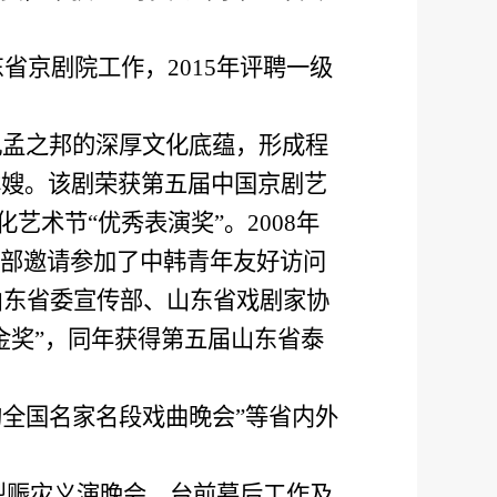
东省京剧院工作，
2015
年评聘一级
孔孟之邦的深厚文化底蕴，形成程
林嫂。该剧荣获第五届中国京剧艺
化艺术节“优秀表演奖”。
2008
年
部邀请参加了中韩青年友好访问
山东省委宣传部、山东省戏剧家协
金奖”，同年获得第五届山东省泰
韵全国名家名段戏曲晚会”等省内外
型赈灾义演晚会，台前幕后工作及