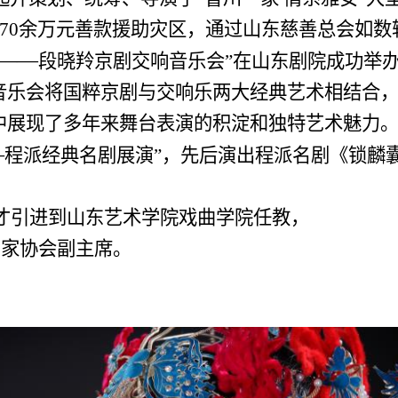
70
余万元善款援助灾区，通过山东慈善总会如数
——
段晓羚京剧交响音乐会”在山东剧院成功举
音乐会将国粹京剧与交响乐两大经典艺术相结合
中展现了多年来舞台表演的积淀和独特艺术魅力
—
程派经典名剧展演”，先后演出程派名剧《锁麟
才引进到山东艺术学院戏曲学院任教，
剧家协会副主席。