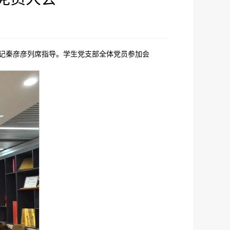
书记秦彦彦列席指导。学生党支部全体党员参加会