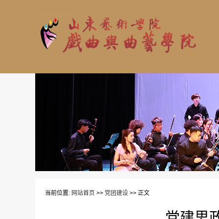
当前位置:
网站首页
>>
党团建设
>> 正文
党建思