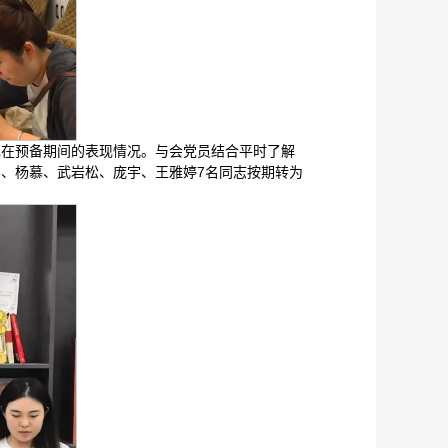
己在预备期间的表现情况。与会党员结合平时了解
、杨慕、武岩松、庞宇、王雅婷7名同志按期转为