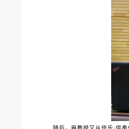
随后，麻教授又从伎乐
·供