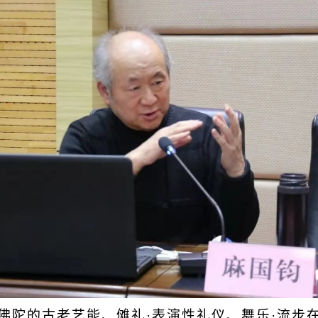
奉佛陀的古老艺能、傩礼·表演性礼仪、舞乐·流步