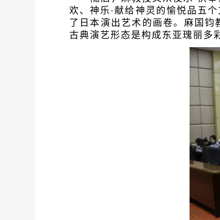
欢、神乐·献给神灵的愉悦品五
了日本演出艺术的画卷。麻国钧
古典演艺形态是构成东亚瑰丽多